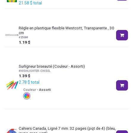
21.58
$
total
Règle en plastique flexible Westcott, Transparente , 30
cm
#
25684
1.19
$
Surligneur biseauté
(Couleur - Assorti)
#
HIGHLIGHTER-CHISEL
1.39
$
2.78
$
total
Couleur
-
Assorti
Cahiers Canada, Ligné 7 mm. 32 pages (pqt de 4) (bleu,