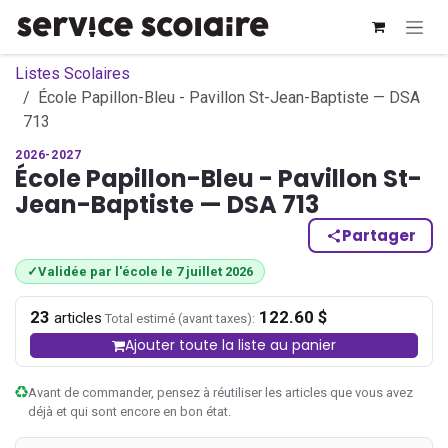
Se rendre au contenu
Listes Scolaires
École Papillon-Bleu - Pavillon St-Jean-Baptiste — DSA
713
2026-2027
École Papillon-Bleu - Pavillon St-
Jean-Baptiste — DSA 713
Partager
✓
Validée par l'école le 7 juillet 2026
23
122.60 $
·
articles
Total estimé (avant taxes):
Ajouter toute la liste au panier
Avant de commander, pensez à réutiliser les articles que vous avez
déjà et qui sont encore en bon état.