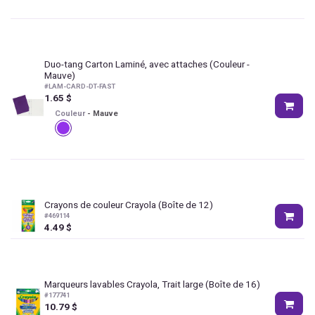
Duo-tang Carton Laminé, avec attaches
(Couleur -
Mauve)
#
LAM-CARD-DT-FAST
1.65
$
Couleur
-
Mauve
Crayons de couleur Crayola (Boîte de 12)
#
469114
4.49
$
Marqueurs lavables Crayola, Trait large (Boîte de 16)
#
177741
10.79
$