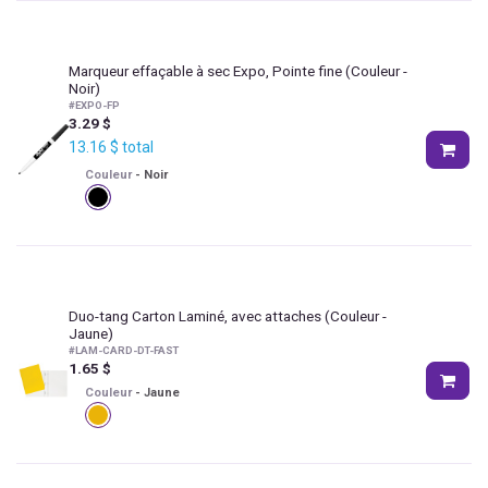
Marqueur effaçable à sec Expo, Pointe fine
(Couleur -
Noir)
#
EXPO-FP
3.29
$
13.16
$
total
Couleur
-
Noir
Duo-tang Carton Laminé, avec attaches
(Couleur -
Jaune)
#
LAM-CARD-DT-FAST
1.65
$
Couleur
-
Jaune