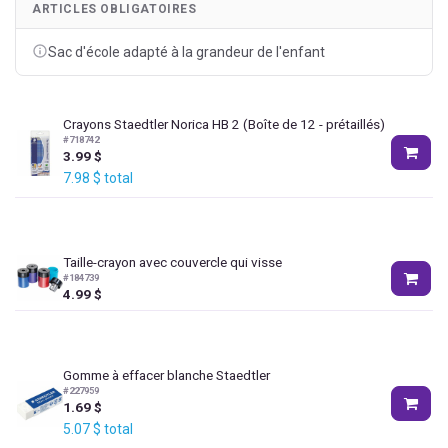
ARTICLES OBLIGATOIRES
Sac d'école adapté à la grandeur de l'enfant
Crayons Staedtler Norica HB 2 (Boîte de 12 - prétaillés)
#
718742
3.99
$
7.98
$
total
Taille-crayon avec couvercle qui visse
#
184739
4.99
$
Gomme à effacer blanche Staedtler
#
227959
1.69
$
5.07
$
total