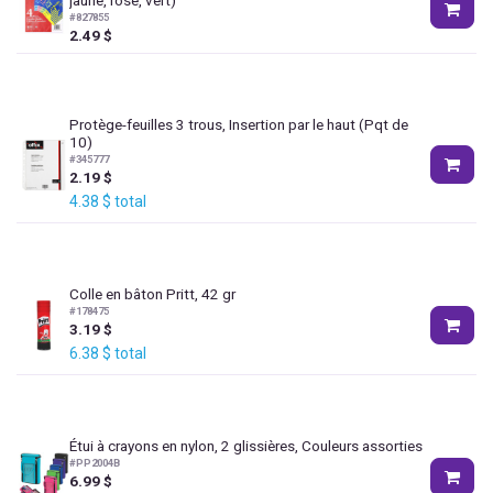
jaune, rose, vert)
#
827855
2.49
$
Protège-feuilles 3 trous, Insertion par le haut (Pqt de
10)
#
345777
2.19
$
4.38
$
total
Colle en bâton Pritt, 42 gr
#
178475
3.19
$
6.38
$
total
Étui à crayons en nylon, 2 glissières, Couleurs assorties
#
PP2004B
6.99
$