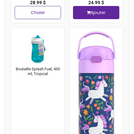
Noir
28.99 $
24.99 $
Choisir
Ajouter
Bouteille Splash Fuel, 450
ml, Tropical