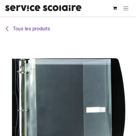
Se rendre au contenu
Tous les produits