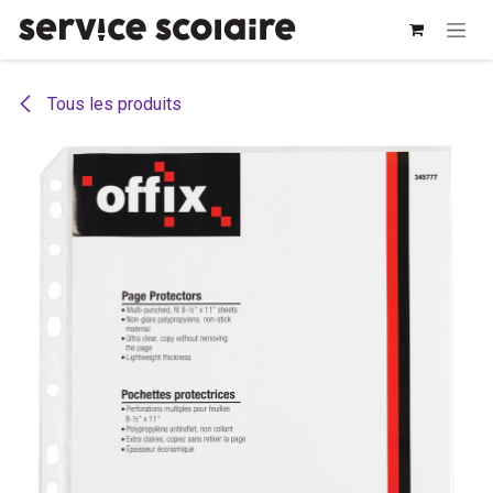
Se rendre au contenu
Tous les produits