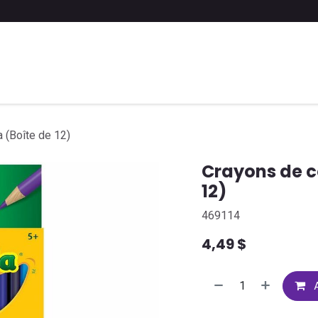
 liste scolaire
Soumettre une liste
FAQ
Contactez-nous
 (Boîte de 12)
Crayons de c
12)
469114
4,49
$
A