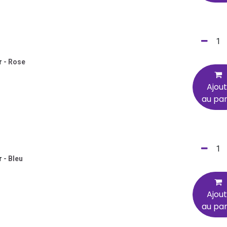
r
-
Rose
Ajou
au pan
r
-
Bleu
Ajou
au pan