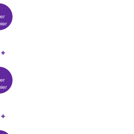
ter
ier
ter
ier