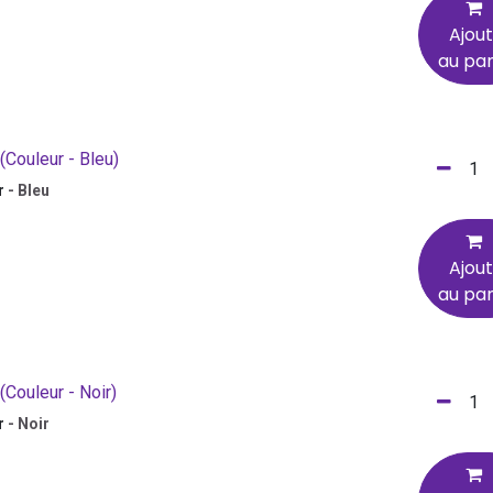
Ajou
au pan
(Couleur - Bleu)
r
-
Bleu
Ajou
au pan
(Couleur - Noir)
r
-
Noir