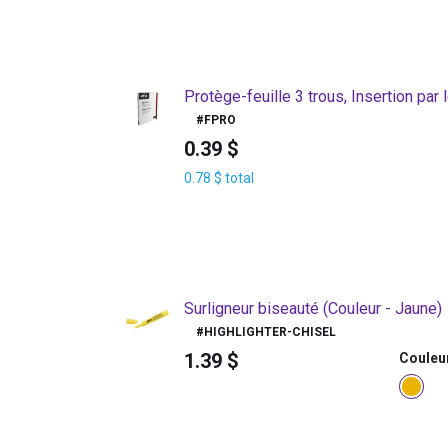
Protège-feuille 3 trous, Insertion par 
#
FPRO
0.39
$
0.78
$
total
Surligneur biseauté
(Couleur - Jaune)
#
HIGHLIGHTER-CHISEL
1.39
$
Couleu