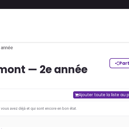
 liste scolaire
Soumettre une liste
FAQ
Contactez-nous
 année
Par
umont — 2e année
Ajouter toute la liste au 
 vous avez déjà et qui sont encore en bon état.