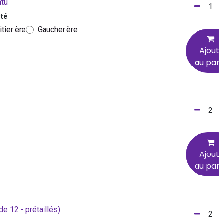
ntu
ité
itier·ère
Gaucher·ère
Ajou
au pan
Ajou
au pan
e 12 - prétaillés)