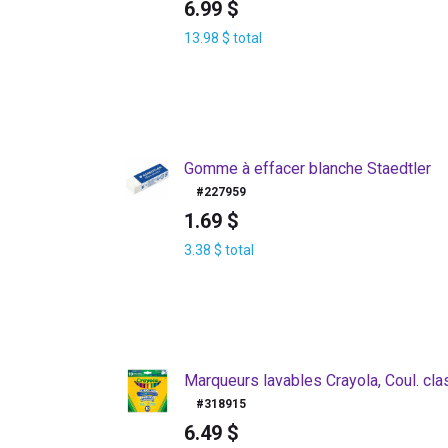
6.99
$
13.98
$
total
Gomme à effacer blanche Staedtler
#
227959
1.69
$
3.38
$
total
Marqueurs lavables Crayola, Coul. clas
#
318915
6.49
$