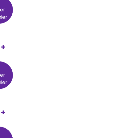
ter
ier
ter
ier