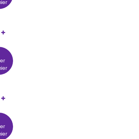
ier
ter
ier
ter
ier