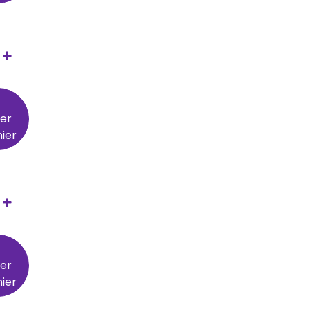
ter
ier
ter
ier