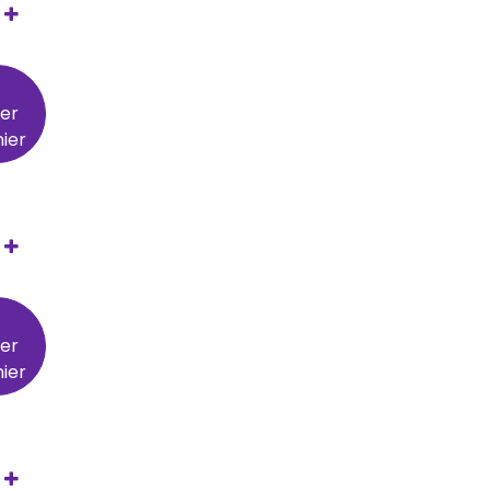
ter
ier
ter
ier