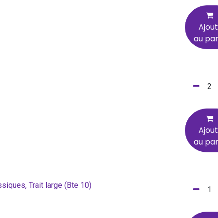
Ajou
au pan
Ajou
au pan
siques, Trait large (Bte 10)