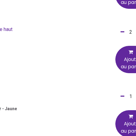
au pan
le haut
Ajou
au pan
r
-
Jaune
Ajou
au pan