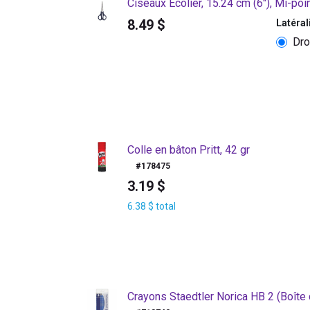
Ciseaux Écolier, 15.24 cm (6"), Mi-poi
8.49
$
Latéral
Dro
Colle en bâton Pritt, 42 gr
#
178475
3.19
$
6.38
$
total
Crayons Staedtler Norica HB 2 (Boîte d