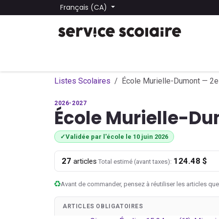
Se rendre au contenu
Français (CA)
Tous les produits
Trouver une école
Trouver une
Listes Scolaires
École Murielle-Dumont — 2e
2026-2027
École Murielle-D
✓
Validée par l'école le 10 juin 2026
27
124.48 $
·
articles
Total estimé (avant taxes):
Avant de commander, pensez à réutiliser les articles que
ARTICLES OBLIGATOIRES