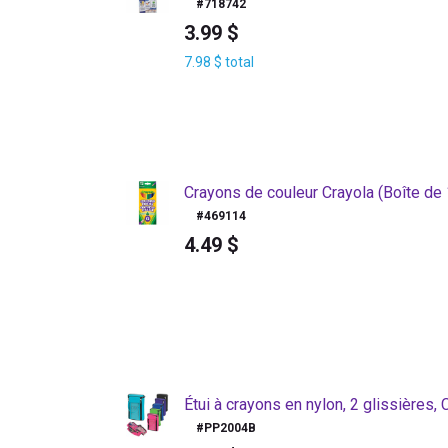
#
718742
3.99
$
7.98
$
total
Crayons de couleur Crayola (Boîte de
#
469114
4.49
$
Étui à crayons en nylon, 2 glissières,
#
PP2004B