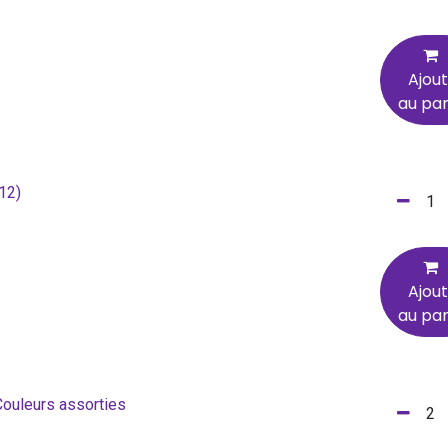
Ajou
au pan
 12)
Ajou
au pan
 Couleurs assorties