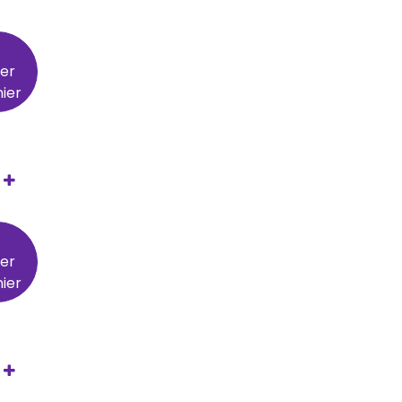
ter
ier
ter
ier