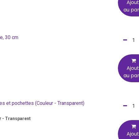
Ajou
au pan
te, 30 cm
Ajou
au pan
hes et pochettes
(Couleur - Transparent)
r
-
Transparent
Ajou