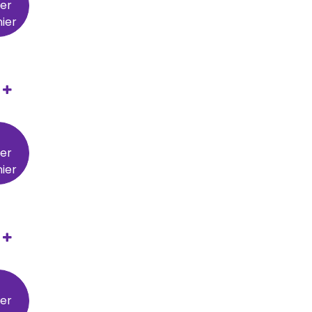
ter
ier
ter
ier
ter