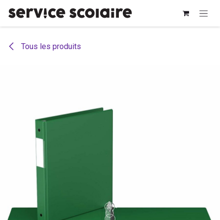
Se rendre au contenu
Tous les produits