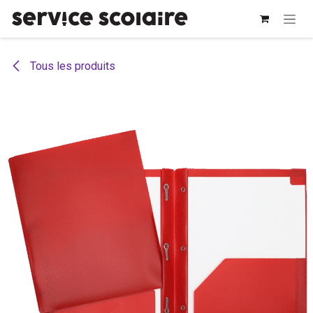
Se rendre au contenu
Tous les produits