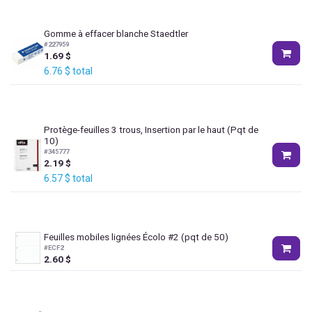
Gomme à effacer blanche Staedtler
#
227959
1.69
$
6.76
$
total
Protège-feuilles 3 trous, Insertion par le haut (Pqt de
10)
#
345777
2.19
$
6.57
$
total
Feuilles mobiles lignées Écolo #2 (pqt de 50)
#
ECF2
2.60
$