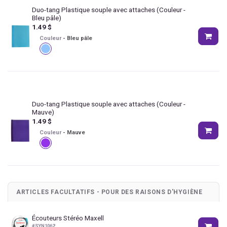
Duo-tang Plastique souple avec attaches
(Couleur -
Bleu pâle)
1.49
$
Couleur
-
Bleu pâle
Duo-tang Plastique souple avec attaches
(Couleur -
Mauve)
1.49
$
Couleur
-
Mauve
ARTICLES FACULTATIFS - POUR DES RAISONS D'HYGIÈNE
Écouteurs Stéréo Maxell
#
SYN1062