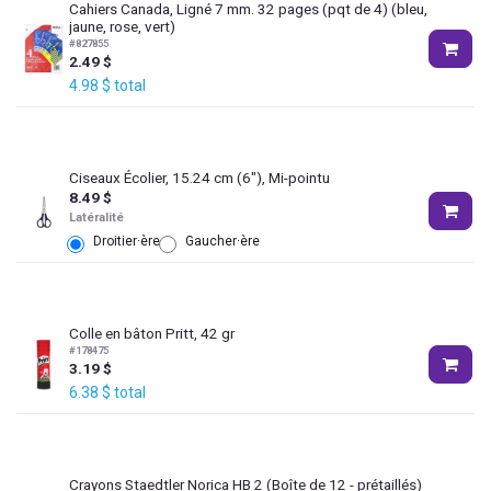
Cahiers Canada, Ligné 7 mm. 32 pages (pqt de 4) (bleu,
jaune, rose, vert)
#
827855
2.49
$
4.98
$
total
Ciseaux Écolier, 15.24 cm (6"), Mi-pointu
8.49
$
Latéralité
Droitier·ère
Gaucher·ère
Colle en bâton Pritt, 42 gr
#
178475
3.19
$
6.38
$
total
Crayons Staedtler Norica HB 2 (Boîte de 12 - prétaillés)