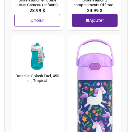
Boîte à lunch en dôme
Boîte à lunch 2
Louis Garneau (enfants)
compartiments Off track,
Noir
28.99 $
24.99 $
Choisir
Ajouter
Bouteille Splash Fuel, 450
ml, Tropical