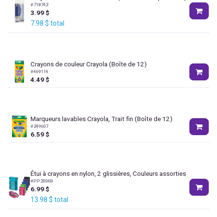
#
718742
3.99
$
7.98
$
total
Crayons de couleur Crayola (Boîte de 12)
#
469114
4.49
$
Marqueurs lavables Crayola, Trait fin (Boîte de 12)
#
249607
6.59
$
Étui à crayons en nylon, 2 glissières, Couleurs assorties
#
PP2004B
6.99
$
13.98
$
total