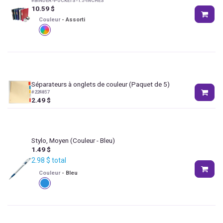
#
BINDER-POCKETS-1.5-INCHES
10.59
$
Couleur
-
Assorti
Séparateurs à onglets de couleur (Paquet de 5)
#
224857
2.49
$
Stylo, Moyen
(Couleur - Bleu)
1.49
$
2.98
$
total
Couleur
-
Bleu