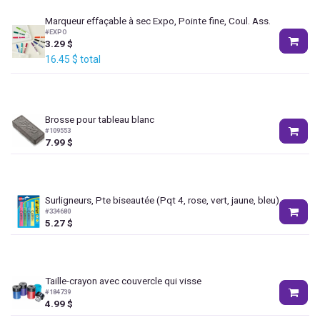
Marqueur effaçable à sec Expo, Pointe fine, Coul. Ass.
#
EXPO
3.29
$
16.45
$
total
Brosse pour tableau blanc
#
109553
7.99
$
Surligneurs, Pte biseautée (Pqt 4, rose, vert, jaune, bleu)
#
334680
5.27
$
Taille-crayon avec couvercle qui visse
#
184739
4.99
$