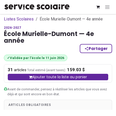
Se rendre au contenu
Listes Scolaires
École Murielle-Dumont — 4e année
2026-2027
École Murielle-Dumont — 4e
année
Partager
✓
Validée par l'école le 11 juin 2026
31
159.03 $
·
articles
Total estimé (avant taxes):
Ajouter toute la liste au panier
Avant de commander, pensez à réutiliser les articles que vous avez
déjà et qui sont encore en bon état.
ARTICLES OBLIGATOIRES