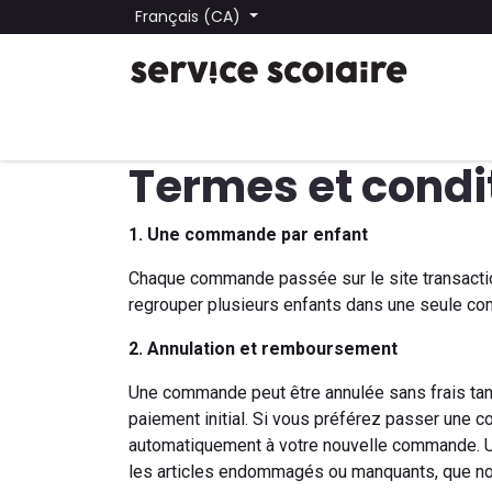
Se rendre au contenu
Français (CA)
Tous les produits
Trouver une école
Trouver une
Termes et condi
1. Une commande par enfant
Chaque commande passée sur le site transaction
regrouper plusieurs enfants dans une seule co
2. Annulation et remboursement
Une commande peut être annulée sans frais tant
paiement initial. Si vous préférez passer une 
automatiquement à votre nouvelle commande. Un
les articles endommagés ou manquants, que n