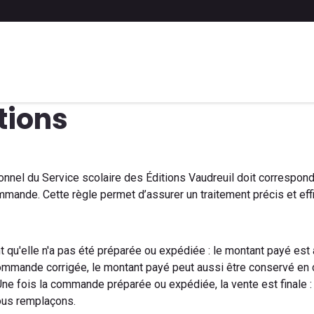
 liste scolaire
Soumettre une liste
FAQ
Contactez-nous
tions
nel du Service scolaire des Éditions Vaudreuil doit correspondre
mmande. Cette règle permet d’assurer un traitement précis et e
 qu'elle n'a pas été préparée ou expédiée : le montant payé es
commande corrigée, le montant payé peut aussi être conservé en 
e fois la commande préparée ou expédiée, la vente est finale 
ous remplaçons.