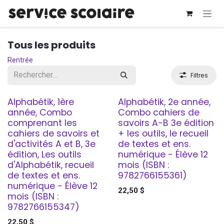
Se rendre au contenu
Tous les produits
Rentrée
Filtres
Alphabétik, 1ère
Alphabétik, 2e année,
année, Combo
Combo cahiers de
comprenant les
savoirs A-B 3e édition
cahiers de savoirs et
+ les outils, le recueil
d'activités A et B, 3e
de textes et ens.
édition, Les outils
numérique - Élève 12
d'Alphabétik, recueil
mois (ISBN :
de textes et ens.
9782766155361)
numérique - Élève 12
22,50
$
mois (ISBN :
9782766155347)
22,50
$