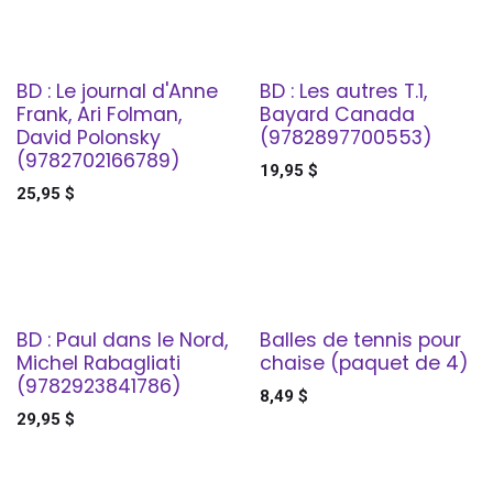
BD : Le journal d'Anne
BD : Les autres T.1,
Frank, Ari Folman,
Bayard Canada
David Polonsky
(9782897700553)
(9782702166789)
19,95
$
25,95
$
BD : Paul dans le Nord,
Balles de tennis pour
Michel Rabagliati
chaise (paquet de 4)
(9782923841786)
8,49
$
29,95
$