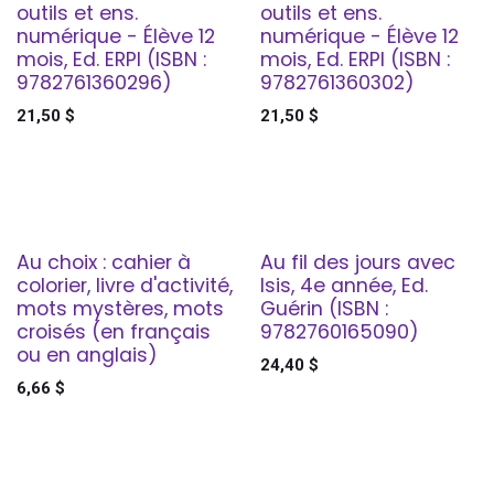
outils et ens.
outils et ens.
numérique - Élève 12
numérique - Élève 12
mois, Ed. ERPI (ISBN :
mois, Ed. ERPI (ISBN :
9782761360296)
9782761360302)
21,50
$
21,50
$
Au choix : cahier à
Au fil des jours avec
colorier, livre d'activité,
Isis, 4e année, Ed.
mots mystères, mots
Guérin (ISBN :
croisés (en français
9782760165090)
ou en anglais)
24,40
$
6,66
$