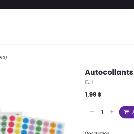
 liste scolaire
Soumettre une liste
FAQ
Contactez-nous
ées)
Autocollants
EU1
1,99
$
A
Description