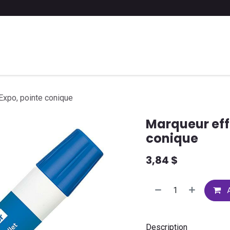
 liste scolaire
Soumettre une liste
FAQ
Contactez-nous
Expo, pointe conique
Marqueur eff
conique
3,84
$
A
Description