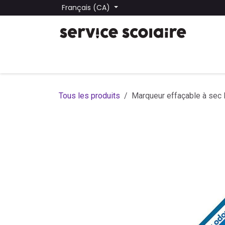
Se rendre au contenu
Français (CA)
Tous les produits
Trouver une école
Trouver une
Tous les produits
Marqueur effaçable à sec 