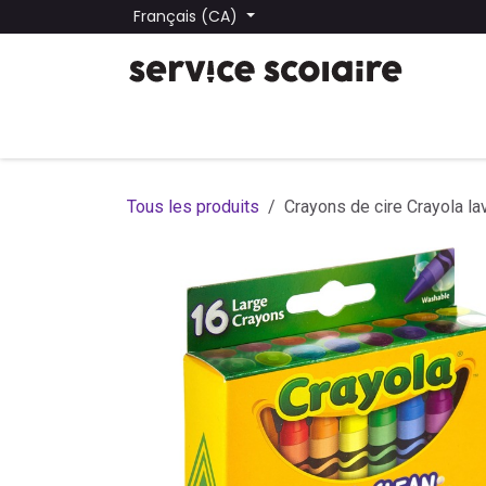
Se rendre au contenu
Français (CA)
Tous les produits
Trouver une école
Trouver une
Tous les produits
Crayons de cire Crayola la