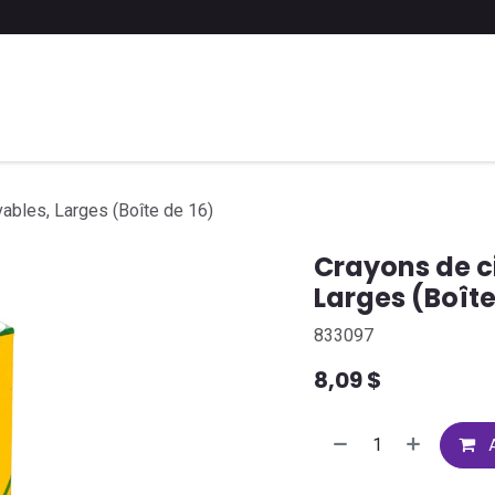
 liste scolaire
Soumettre une liste
FAQ
Contactez-nous
vables, Larges (Boîte de 16)
Crayons de c
Larges (Boîte
833097
8,09
$
A