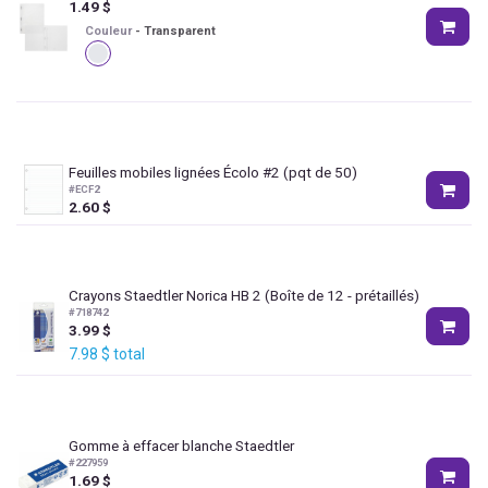
1.49
$
Couleur
-
Transparent
Feuilles mobiles lignées Écolo #2 (pqt de 50)
#
ECF2
2.60
$
Crayons Staedtler Norica HB 2 (Boîte de 12 - prétaillés)
#
718742
3.99
$
7.98
$
total
Gomme à effacer blanche Staedtler
#
227959
1.69
$