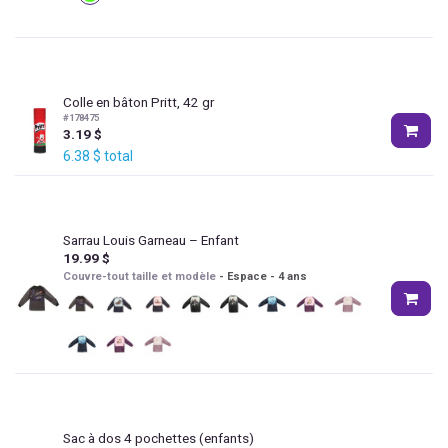
Colle en bâton Pritt, 42 gr
#
178475
3.19
$
6.38
$
total
Sarrau Louis Garneau – Enfant
19.99
$
Couvre-tout taille et modèle
-
Espace - 4 ans
Sac à dos 4 pochettes (enfants)