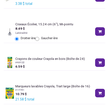
3.38
$
total
Ciseaux Écolier, 15.24 cm (6"), Mi-pointu
8.49
$
Latéralité
Droitier·ère
Gaucher·ère
Crayons de couleur Crayola en bois (Boîte de 24)
#
469122
6.59
$
Marqueurs lavables Crayola, Trait large (Boîte de 16)
#
177741
10.79
$
21.58
$
total