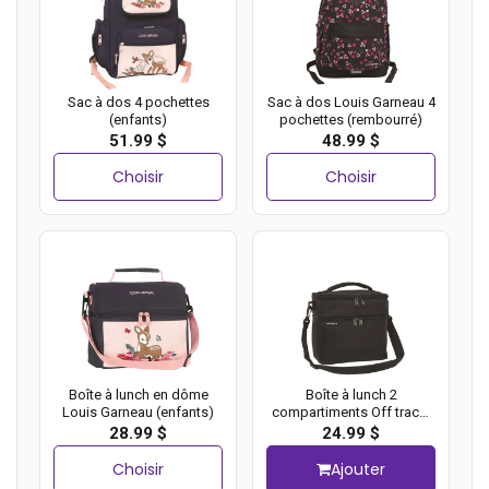
Sac à dos 4 pochettes
Sac à dos Louis Garneau 4
(enfants)
pochettes (rembourré)
51.99 $
48.99 $
Choisir
Choisir
Boîte à lunch en dôme
Boîte à lunch 2
Louis Garneau (enfants)
compartiments Off track,
Noir
28.99 $
24.99 $
Choisir
Ajouter