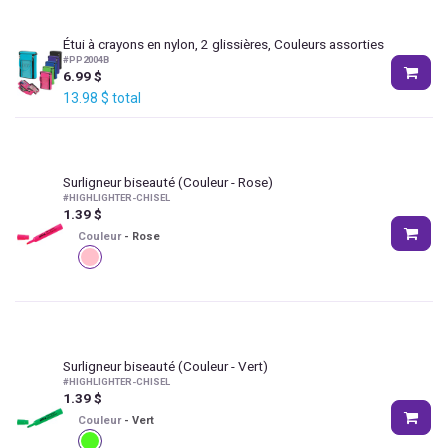
Étui à crayons en nylon, 2 glissières, Couleurs assorties
#
PP2004B
6.99
$
13.98
$
total
Surligneur biseauté
(Couleur - Rose)
#
HIGHLIGHTER-CHISEL
1.39
$
Couleur
-
Rose
Surligneur biseauté
(Couleur - Vert)
#
HIGHLIGHTER-CHISEL
1.39
$
Couleur
-
Vert