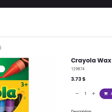
 a list of school supplies
FAQ
Contact us
)
Crayola Wax 
129874
3.73
$
A
Description