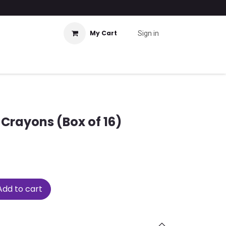
My Cart
Sign in
Crayons (Box of 16)
dd to cart