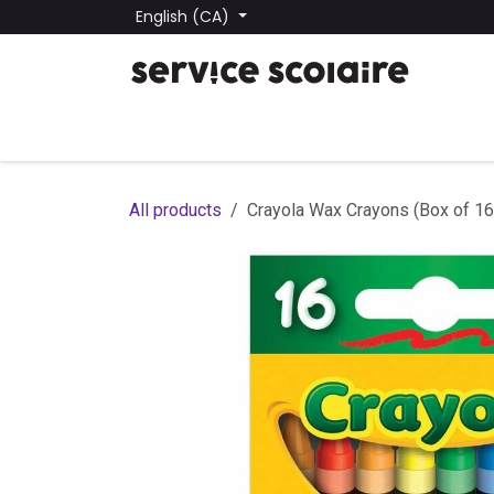
Skip to Content
English (CA)
All Products
Find a School
School Lists
Submit
All products
Crayola Wax Crayons (Box of 16