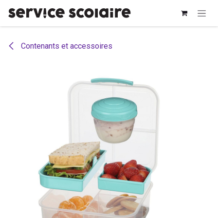
Se rendre au contenu
Contenants et accessoires