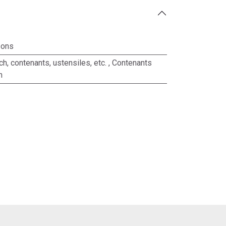
sons
ch, contenants, ustensiles, etc.
,
Contenants
h