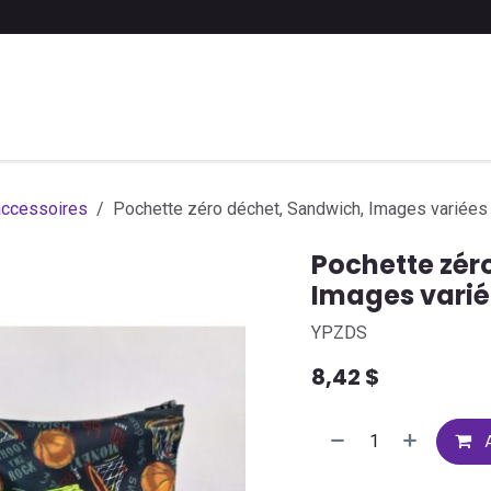
 liste scolaire
Soumettre une liste
FAQ
Contactez-nous
accessoires
Pochette zéro déchet, Sandwich, Images variées
Pochette zér
Images varié
YPZDS
8,42
$
A