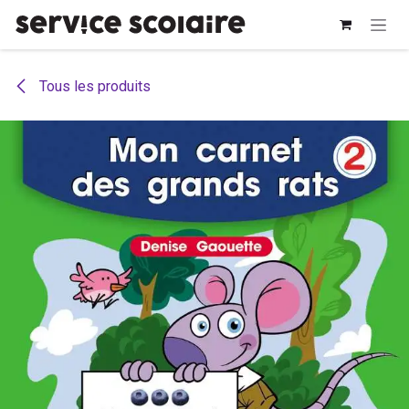
Se rendre au contenu
Tous les produits