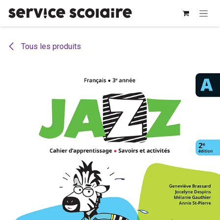
Se rendre au contenu
Tous les produits