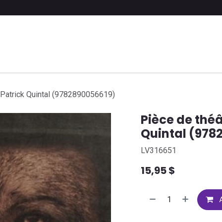
 liste scolaire
Soumettre une liste
FAQ
Contactez-nous
, Patrick Quintal (9782890056619)
Pièce de théâ
Quintal (978
LV316651
15,95
$
A