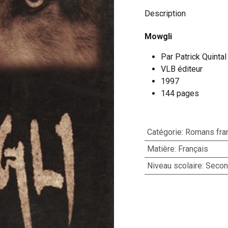
Description
Mowgli
Par Patrick Quintal
VLB éditeur
1997
144 pages
Catégorie
:
Romans fra
Matière
:
Français
Niveau scolaire
:
Second