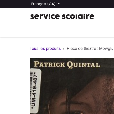
Se rendre au contenu
Français (CA)
Tous les produits
Trouver une école
Trouver une
Tous les produits
Pièce de théâtre : Mowgli