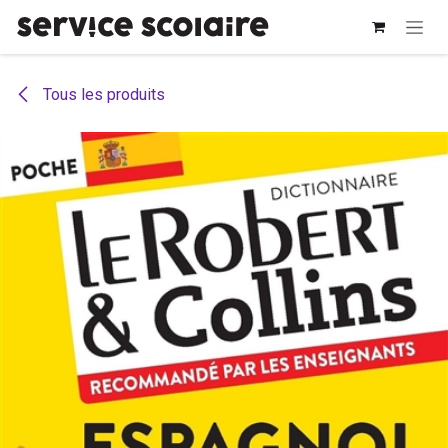
Se rendre au contenu
Tous les produits