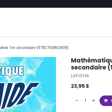
 liste scolaire
Soumettre une liste
FAQ
Contactez-nous
ahier 1re secondaire (9782760862838)
Mathématique
secondaire 
LV315136
23,95
$
A