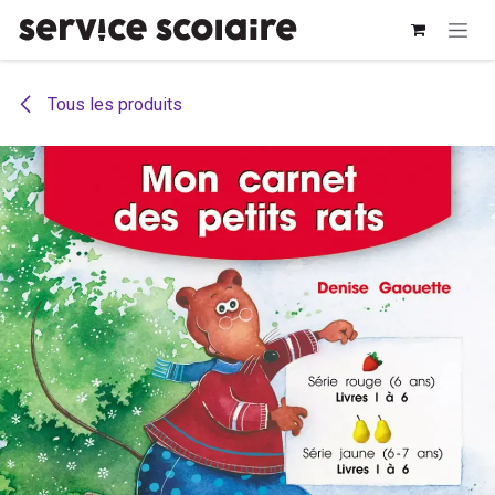
Se rendre au contenu
Tous les produits