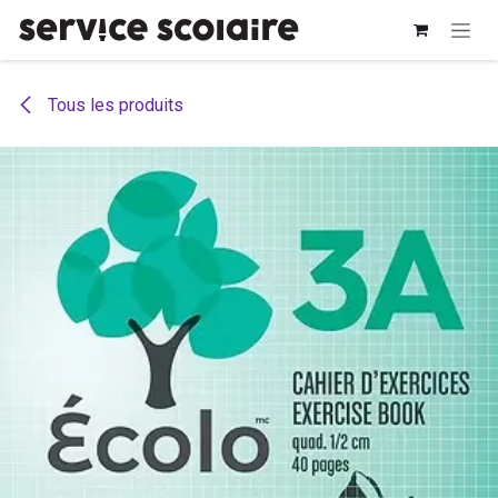
Se rendre au contenu
Tous les produits