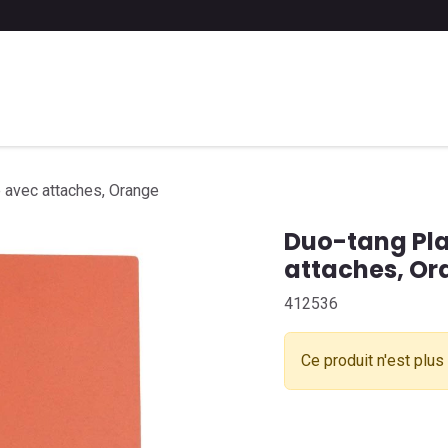
 liste scolaire
Soumettre une liste
FAQ
Contactez-nous
 avec attaches, Orange
Duo-tang Pla
attaches, O
412536
Ce produit n'est plus