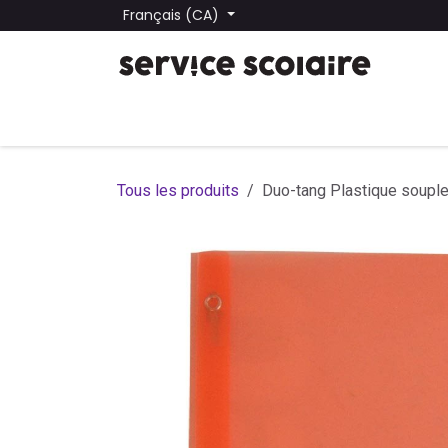
Se rendre au contenu
Français (CA)
Tous les produits
Trouver une école
Trouver une
Tous les produits
Duo-tang Plastique souple