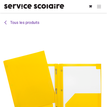
Se rendre au contenu
Tous les produits