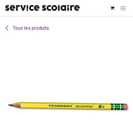
Se rendre au contenu
Tous les produits