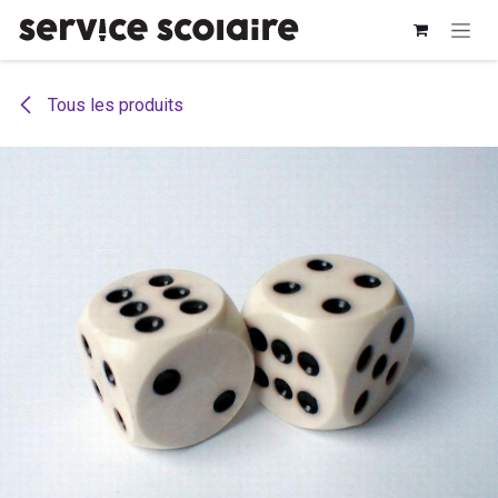
Se rendre au contenu
Tous les produits