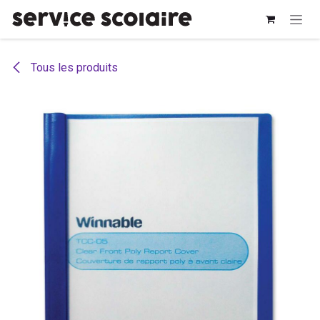
Se rendre au contenu
Tous les produits