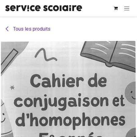
Se rendre au contenu
Tous les produits