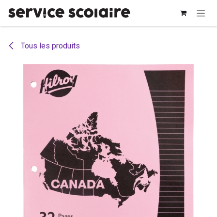
Se rendre au contenu
Tous les produits