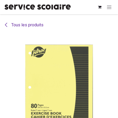
Se rendre au contenu
Tous les produits