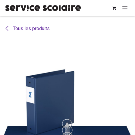
Se rendre au contenu
Tous les produits