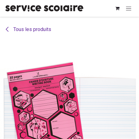
Se rendre au contenu
Tous les produits