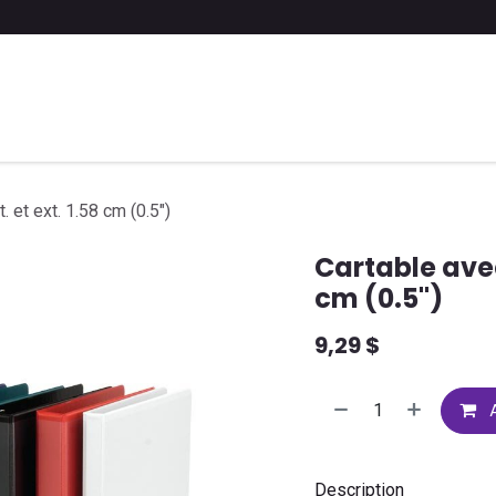
 liste scolaire
Soumettre une liste
FAQ
Contactez-nous
. et ext. 1.58 cm (0.5")
Cartable avec
cm (0.5")
9,29
$
A
Description