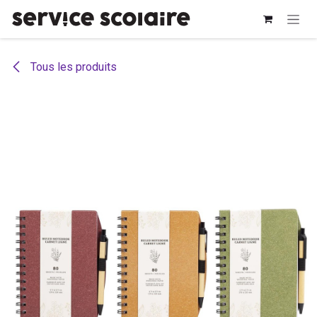
Se rendre au contenu
Tous les produits