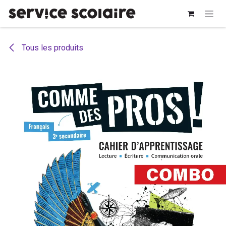
Se rendre au contenu
Tous les produits