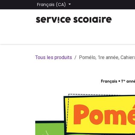
Se rendre au contenu
Français (CA)
Tous les produits
Trouver une école
Trouver une
Tous les produits
Pomélo, 1re année, Cahier