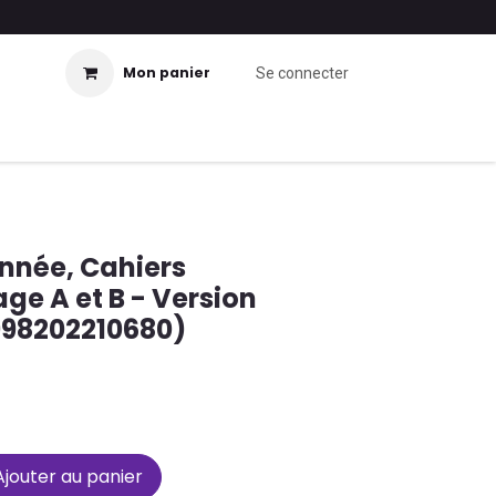
Mon panier
Se connecter
année, Cahiers
ge A et B - Version
998202210680)
jouter au panier