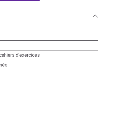
e
cahiers d'exercices
nnée