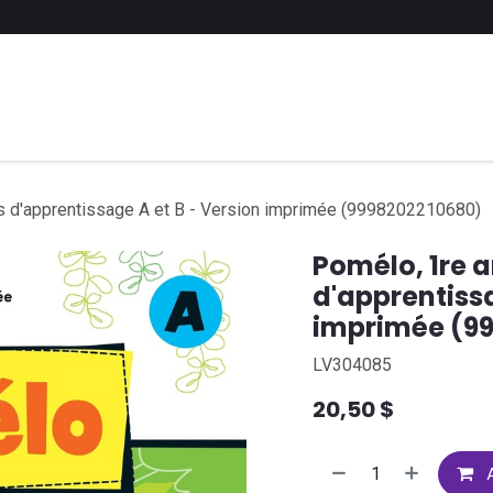
 liste scolaire
Soumettre une liste
FAQ
Contactez-nous
s d'apprentissage A et B - Version imprimée (9998202210680)
Pomélo, 1re 
d'apprentissa
imprimée (9
LV304085
20,50
$
A