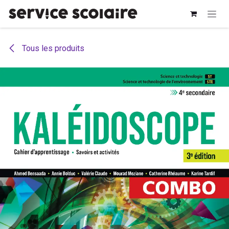
Se rendre au contenu
Tous les produits