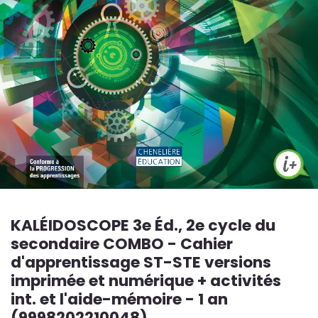
KALÉIDOSCOPE 3e Éd., 2e cycle du
secondaire COMBO - Cahier
d'apprentissage ST-STE versions
imprimée et numérique + activités
int. et l'aide-mémoire - 1 an
(9998202210048)