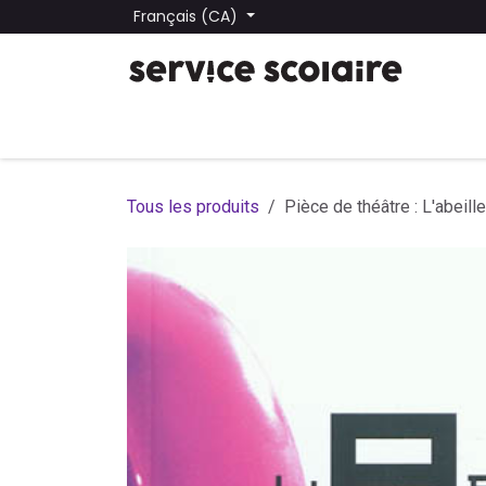
Se rendre au contenu
Français (CA)
Tous les produits
Trouver une école
Trouver une
Tous les produits
Pièce de théâtre : L'abeil