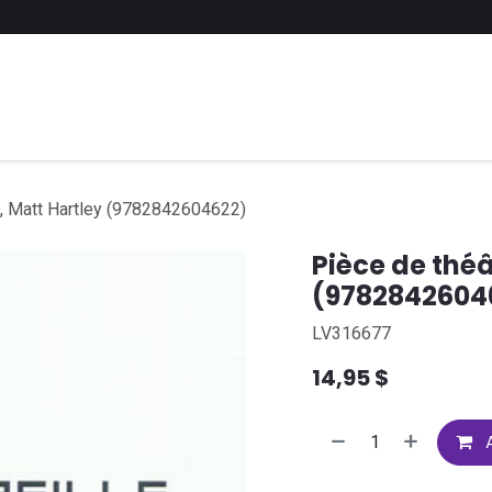
 liste scolaire
Soumettre une liste
FAQ
Contactez-nous
le, Matt Hartley (9782842604622)
Pièce de théât
(9782842604
LV316677
14,95
$
A