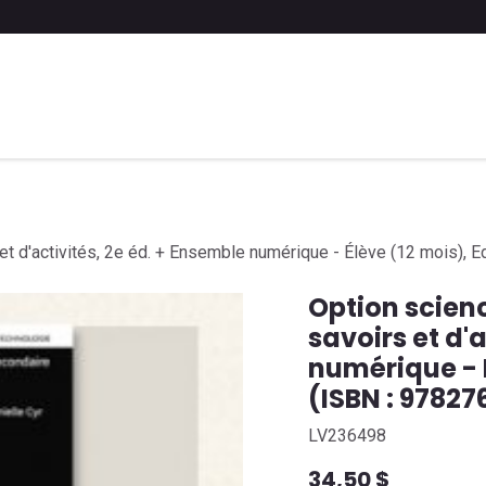
 liste scolaire
Soumettre une liste
FAQ
Contactez-nous
 et d'activités, 2e éd. + Ensemble numérique - Élève (12 mois),
Option scienc
savoirs et d'
numérique - É
(ISBN : 9782
LV236498
34,50
$