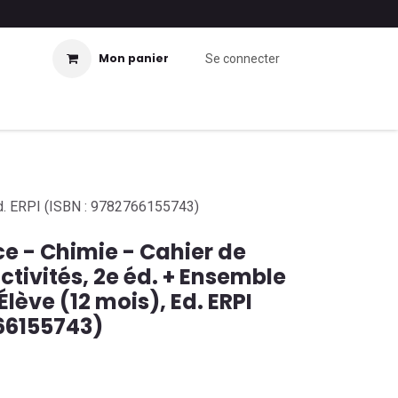
Mon panier
Se connecter
 Ed. ERPI (ISBN : 9782766155743)
e - Chimie - Cahier de
activités, 2e éd. + Ensemble
lève (12 mois), Ed. ERPI
766155743)