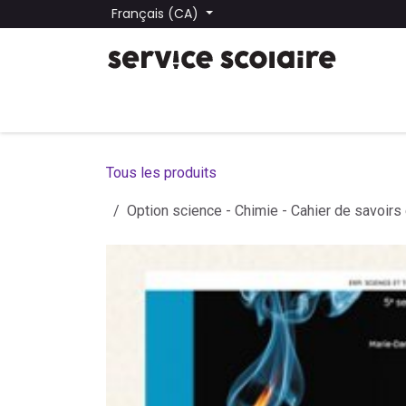
Se rendre au contenu
Français (CA)
Tous les produits
Trouver une école
Trouver une
Tous les produits
Option science - Chimie - Cahier de savoirs