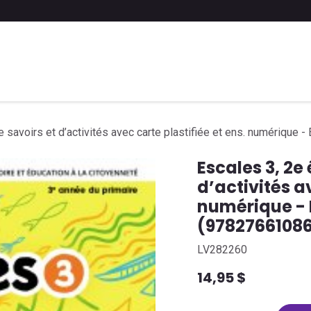
 liste scolaire
Soumettre une liste
FAQ
Contactez-nous
de savoirs et d’activités avec carte plastifiée et ens. numériqu
Escales 3, 2e 
d’activités a
numérique - 
(9782766108
LV282260
14,95
$