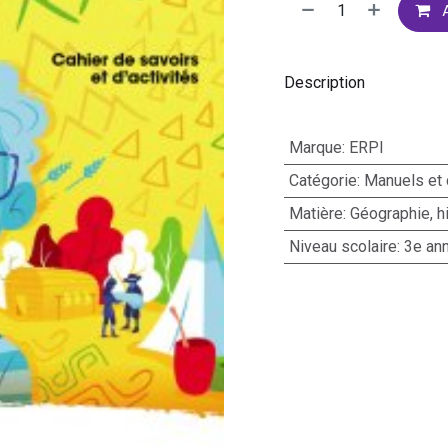
A
Description
Marque
:
ERPI
Catégorie
:
Manuels et 
Matière
:
Géographie, hi
Niveau scolaire
:
3e an