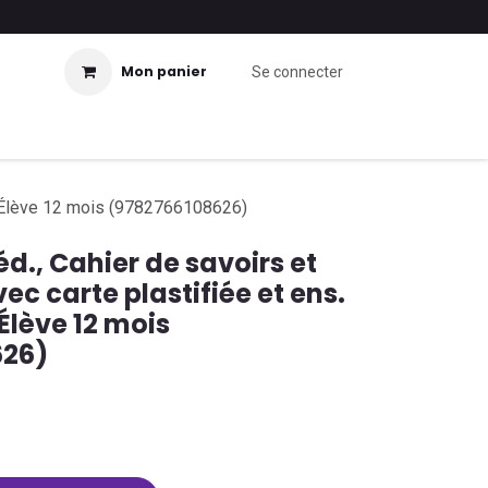
Mon panier
Se connecter
e - Élève 12 mois (9782766108626)
éd., Cahier de savoirs et
vec carte plastifiée et ens.
Élève 12 mois
626)