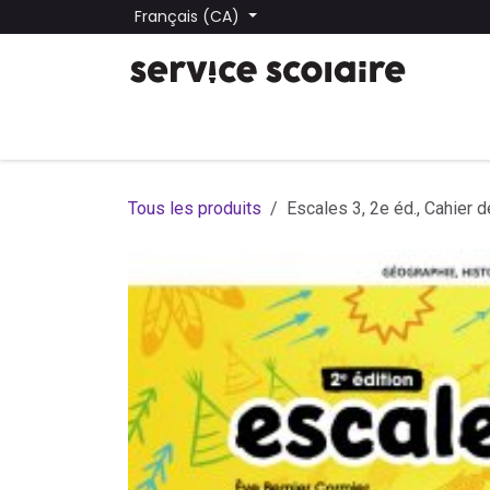
Se rendre au contenu
Français (CA)
Tous les produits
Trouver une école
Trouver une
Tous les produits
Escales 3, 2e éd., Cahier 