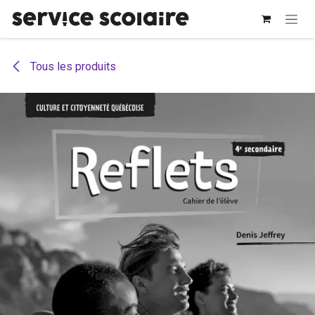
Se rendre au contenu
Tous les produits