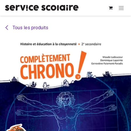
Se rendre au contenu
Tous les produits