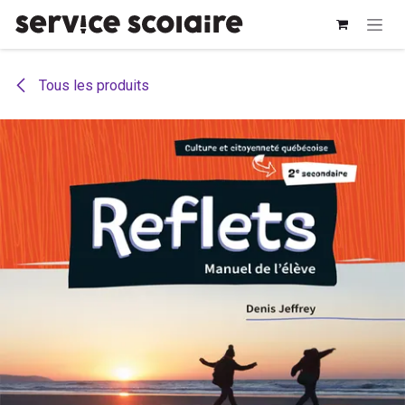
Se rendre au contenu
Tous les produits