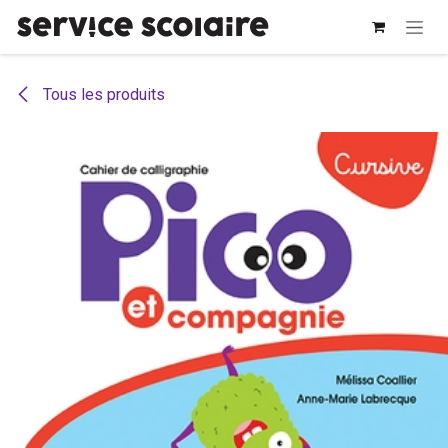
Se rendre au contenu
Tous les produits