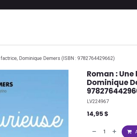
 liste scolaire
Soumettre une liste
FAQ
Contactez-nous
e factrice, Dominique Demers (ISBN : 9782764429662)
Roman : Une b
Dominique De
97827644296
LV224967
14,95
$
A