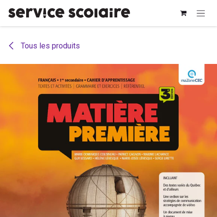
Se rendre au contenu
Tous les produits