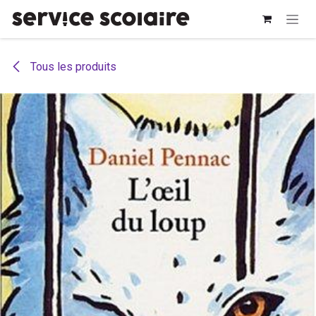
Se rendre au contenu
Tous les produits