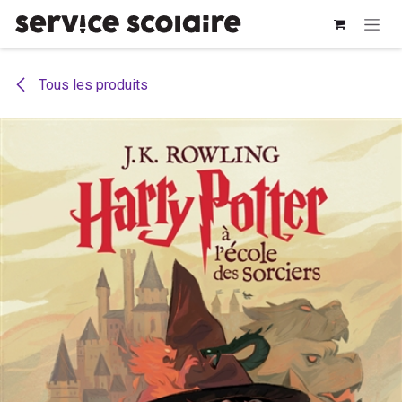
Se rendre au contenu
Tous les produits